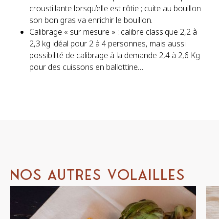
croustillante lorsqu’elle est rôtie ; cuite au bouillon
son bon gras va enrichir le bouillon.
Calibrage « sur mesure » : calibre classique 2,2 à
2,3 kg idéal pour 2 à 4 personnes, mais aussi
possibilité de calibrage à la demande 2,4 à 2,6 Kg
pour des cuissons en ballottine…
N
O
S
A
U
T
R
E
S
V
O
L
A
I
L
L
E
S