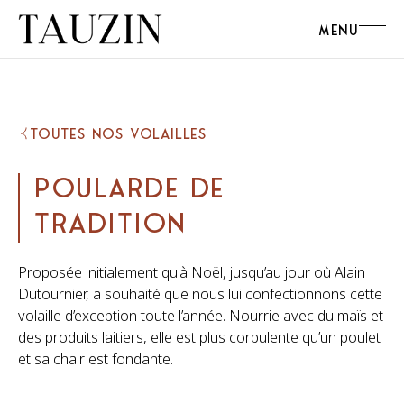
MENU
TOUTES NOS VOLAILLES
P
O
U
L
A
R
D
E
D
E
T
R
A
D
I
T
I
O
N
Proposée initialement qu'à Noël, jusqu’au jour où Alain
Dutournier, a souhaité que nous lui confectionnons cette
volaille d’exception toute l’année. Nourrie avec du maïs et
des produits laitiers, elle est plus corpulente qu’un poulet
et sa chair est fondante.